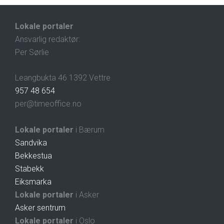
Lokale portaler
Ansvarlig redaktør:
Per Sørlie
Leangbukta 46 1392 Vettre
957 48 654
per@timeoffice.no
Lokale portaler
i Bærum
Sandvika
Bekkestua
Stabekk
Eiksmarka
Lokale portaler
i Asker
Asker sentrum
Lokale portaler
i Oslo