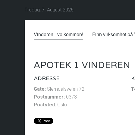
Fredag, 7. August 2026
Vinderen - velkommen!
Finn virksomhet på
APOTEK 1 VINDEREN
ADRESSE
K
Gate:
Slemdalsveien 72
T
Postnummer:
0373
Poststed:
Oslo