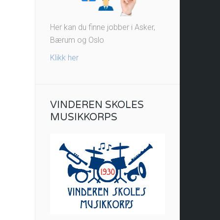
Her kan du finne jobber i Asker,
Bærum og Oslo
Klikk her
VINDEREN SKOLES
MUSIKKORPS