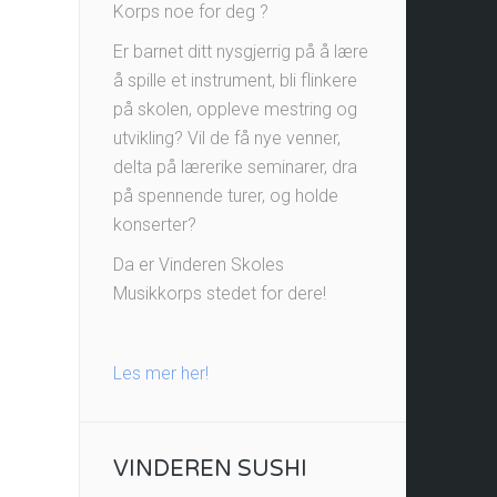
Korps noe for deg ?
Er barnet ditt nysgjerrig på å lære
å spille et instrument, bli flinkere
på skolen, oppleve mestring og
utvikling? Vil de få nye venner,
delta på lærerike seminarer, dra
på spennende turer, og holde
konserter?
Da er Vinderen Skoles
Musikkorps stedet for dere!
Les mer her!
VINDEREN SUSHI